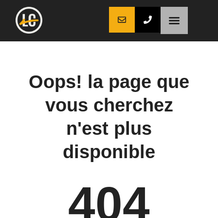
LaCoche auto
LaCoche crédit
LaCoche coaching
Oops! la page que
vous cherchez
n'est plus
disponible
404