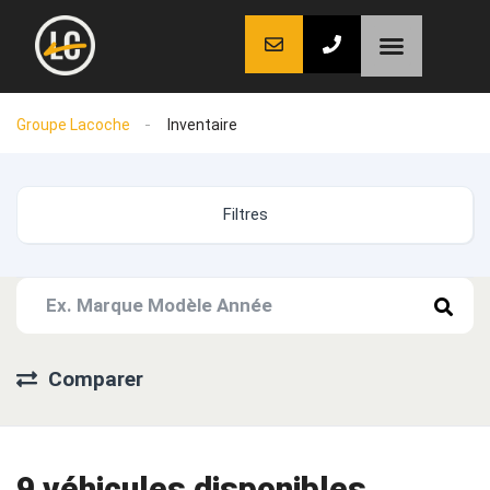
LaCoche auto
LaCoche crédit
LaCoche coaching
Groupe Lacoche
Inventaire
Filtres
Comparer
9
véhicules disponibles