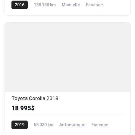
2016
138 158 km
Manuelle
Essence
Traction avant
Toyota Corolla 2019
18 995$
2019
53 030 km
Automatique
Essence
Traction avant