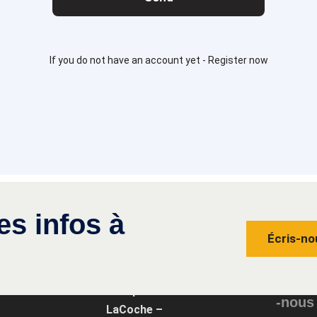
If you do not have an account yet -
Register now
es infos à
Écris-no
Conta
Groupe
-nous
LaCoche –