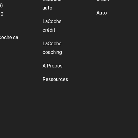
9)
auto
Auto
10
LaCoche
crédit
coche.ca
LaCoche
coaching
À Propos
Ressources