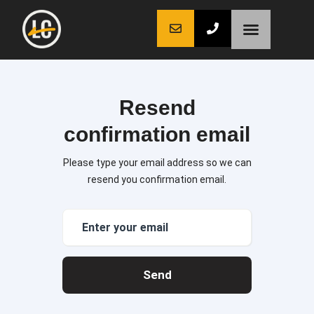
LaCoche auto
LaCoche crédit
LaCoche coaching
Resend
confirmation email
Please type your email address so we can
resend you confirmation email.
Send