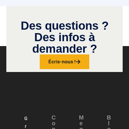
Des questions ?
Des infos à
demander ?
Écris-nous !
C
M
B
G
o
e
l
r