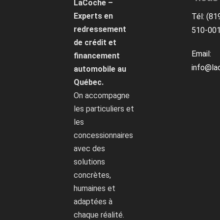
LaCoche –
Experts en
Tél: (81
redressement
510-00
de crédit et
Email:
financement
info@la
automobile au
Québec.
On accompagne
les particuliers et
les
concessionnaires
avec des
solutions
concrètes,
humaines et
adaptées à
chaque réalité.