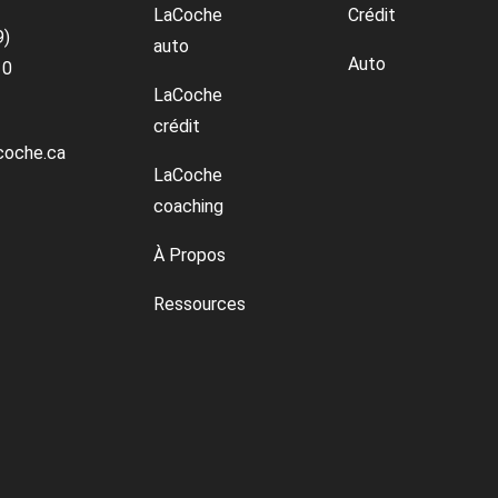
LaCoche
Crédit
9)
auto
Auto
10
LaCoche
crédit
coche.ca
LaCoche
coaching
À Propos
Ressources