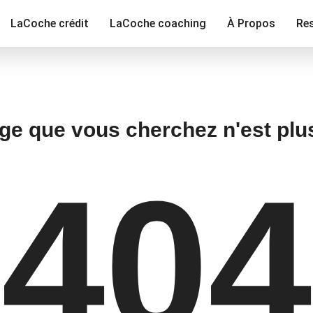
LaCoche crédit
LaCoche coaching
À Propos
Re
ge que vous cherchez n'est plu
404