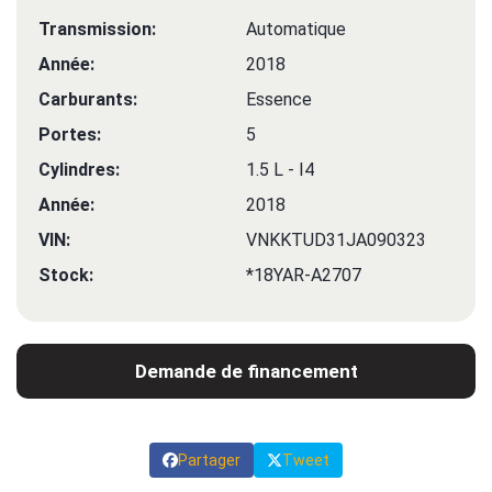
Transmission:
Automatique
Année:
2018
Carburants:
Essence
Portes:
5
Cylindres:
1.5 L - I4
Année:
2018
VIN:
VNKKTUD31JA090323
Stock:
*18YAR-A2707
Demande de financement
Partager
Tweet