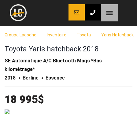
LaCoche auto
LaCoche crédit
LaCoche coaching
Groupe Lacoche
Inventaire
Toyota
Yaris Hatchback
Toyota Yaris hatchback 2018
SE Automatique A/C Bluetooth Mags *Bas
kilométrage*
2018
Berline
Essence
18 995$