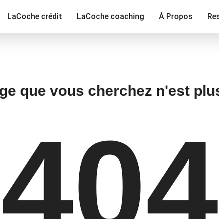
LaCoche crédit
LaCoche coaching
À Propos
Re
ge que vous cherchez n'est plu
404