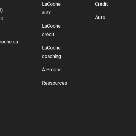
LaCoche
Crédit
9)
auto
Auto
10
LaCoche
crédit
coche.ca
LaCoche
coaching
À Propos
Ressources