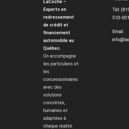
LaCoche –
Experts en
Tél: (81
redressement
510-00
de crédit et
Email:
financement
info@la
automobile au
Québec.
On accompagne
les particuliers et
les
concessionnaires
avec des
solutions
concrètes,
humaines et
adaptées à
chaque réalité.