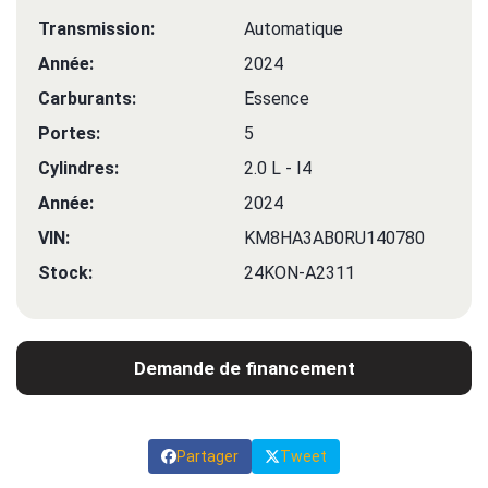
Transmission:
Automatique
Année:
2024
Carburants:
Essence
Portes:
5
Cylindres:
2.0 L - I4
Année:
2024
VIN:
KM8HA3AB0RU140780
Stock:
24KON-A2311
Demande de financement
Partager
Tweet