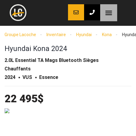
LaCoche auto
LaCoche crédit
LaCoche coaching
Groupe Lacoche
Inventaire
Hyundai
Kona
Hyunda
Hyundai Kona 2024
2.0L Essential TA Mags Bluetooth Sièges
Chauffants
2024
VUS
Essence
22 495$