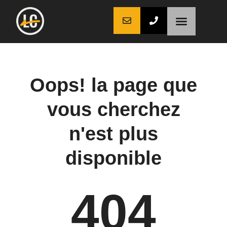
LaCoche auto
LaCoche crédit
LaCoche coaching
Oops! la page que
vous cherchez
n'est plus
disponible
404