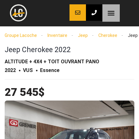
LaCoche auto
LaCoche crédit
LaCoche coaching
Groupe Lacoche
Inventaire
Jeep
Cherokee
Jeep
Jeep Cherokee 2022
ALTITUDE + 4X4 + TOIT OUVRANT PANO
2022
VUS
Essence
27 545$