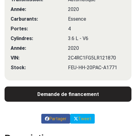
Année:
2020
Carburants:
Essence
Portes:
4
Cylindres:
3.6 L - V6
Année:
2020
VIN:
2C4RC1FG5LR121870
Stock:
FEU-HH-20PAC-A1771
Demande de financement
Partager
Tweet