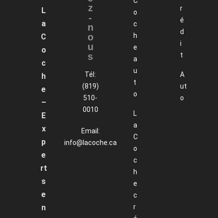
C
z
r
L
o
-
é
a
c
n
d
o
h
C
i
u
e
o
s
t
a
c
u
Tél:
A
h
t
(819)
ut
e
o
510-
o
–
0010
L
E
a
x
Email:
C
p
info@lacoche.ca
o
e
c
rt
h
s
e
e
c
n
r