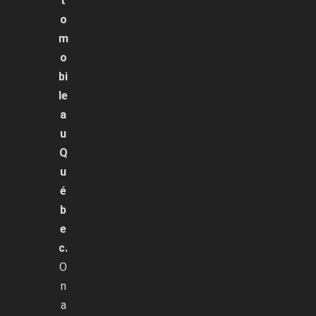
t
o
m
o
bi
le
a
u
Q
u
é
b
e
c.
O
n
a