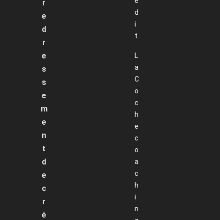
é
r
d
e
i
d
t
r
e
L
a
s
C
s
o
e
c
m
h
e
e
n
c
t
o
d
a
c
e
h
c
i
r
n
é