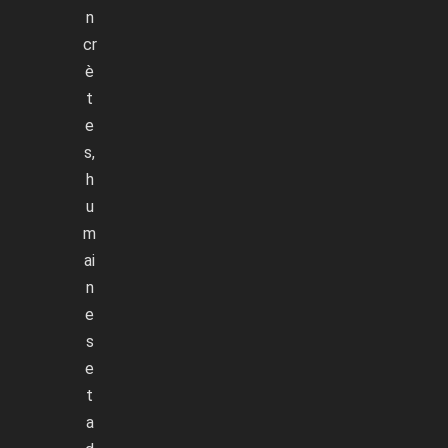
n
cr
è
t
e
s,
h
u
m
ai
n
e
s
e
t
a