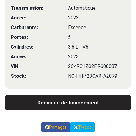
Transmission:
Automatique
Année:
2023
Carburants:
Essence
Portes:
5
Cylindres:
3.6 L - V6
Année:
2023
VIN:
2C4RC1ZG2PR608087
Stock:
NC-HH-*23CAR-A2079
Demande de financement
Partager
Tweet