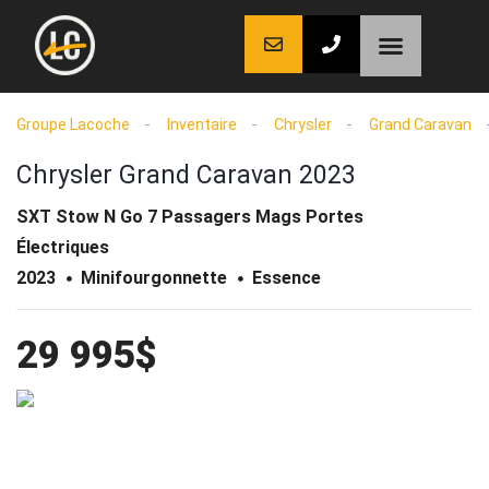
LaCoche auto
LaCoche crédit
LaCoche coaching
Groupe Lacoche
Inventaire
Chrysler
Grand Caravan
Chrysler Grand Caravan 2023
SXT Stow N Go 7 Passagers Mags Portes
Électriques
2023
Minifourgonnette
Essence
29 995$