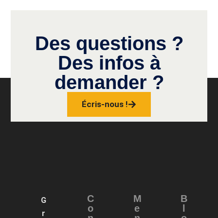
Des questions ?
Des infos à
demander ?
Écris-nous !
C
M
B
G
o
e
l
r