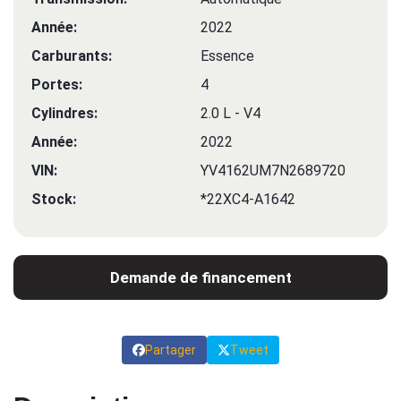
Année:
2022
Carburants:
Essence
Portes:
4
Cylindres:
2.0 L - V4
Année:
2022
VIN:
YV4162UM7N2689720
Stock:
*22XC4-A1642
Demande de financement
Partager
Tweet