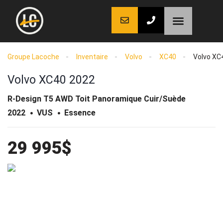
LaCoche auto
LaCoche crédit
LaCoche coaching
Groupe Lacoche
Inventaire
Volvo
XC40
Volvo XC
Volvo XC40 2022
R-Design T5 AWD Toit Panoramique Cuir/Suède
2022
VUS
Essence
29 995$