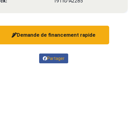
ck:
19TIG-A2285
Demande de financement rapide
Partager