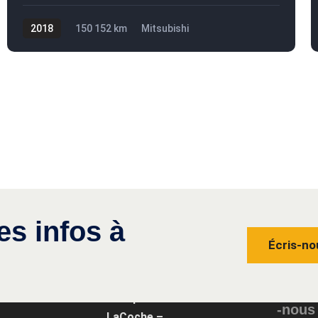
2018
150 152 km
Mitsubishi
OUTLANDER PHEV
15 395$
es infos à
Écris-no
Conta
Groupe
-nous
LaCoche –