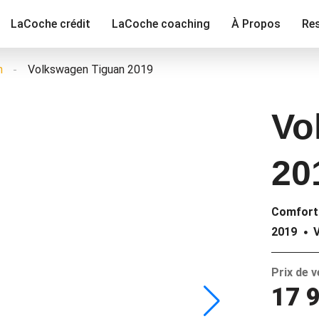
LaCoche crédit
LaCoche coaching
À Propos
Re
n
Volkswagen Tiguan 2019
Vo
20
Comfort
2019
Prix de 
17 