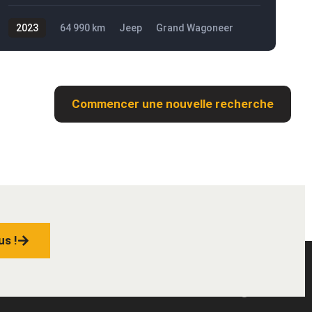
2023
64 990 km
Jeep
Grand Wagoneer
66 895$
Commencer une nouvelle recherche
us !
ctez
Menu
Blogue