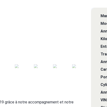
Mar
Mod
Ann
Kil
Ent
Tra
Ann
Car
Por
Cyl
Ann
VIN
19 grâce à notre accompagnement et notre