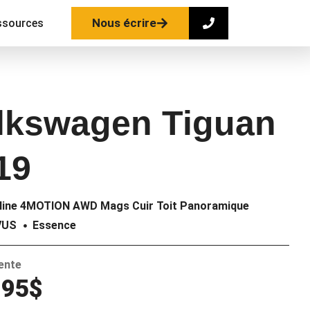
Nous écrire
ssources
lkswagen Tiguan
19
line 4MOTION AWD Mags Cuir Toit Panoramique
VUS
Essence
vente
995$