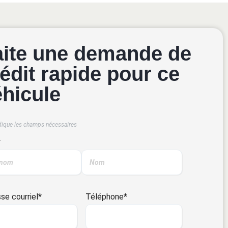
aite une demande de
édit rapide pour ce
éhicule
dique les champs nécessaires
*
se courriel
*
Téléphone
*