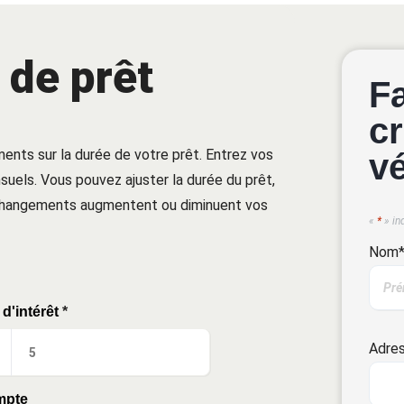
 de prêt
F
cr
ments sur la durée de votre prêt. Entrez vos
v
uels. Vous pouvez ajuster la durée du prêt,
 changements augmentent ou diminuent vos
«
*
» in
Nom
d'intérêt
*
Adres
mpte