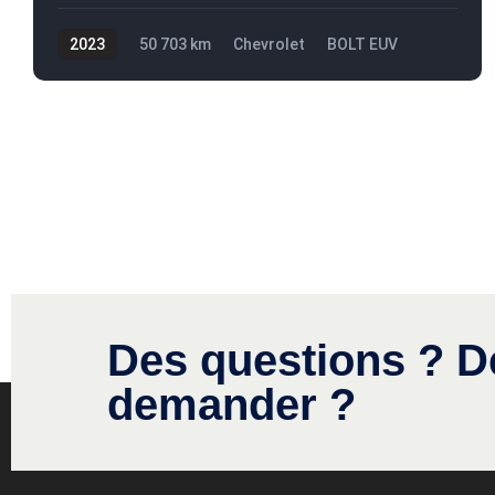
2023
50 703 km
Chevrolet
BOLT EUV
27 495$
Des questions ? D
demander ?