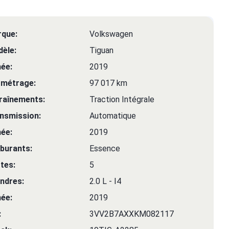
que:
Volkswagen
èle:
Tiguan
ée:
2019
ométrage:
97 017 km
raînements:
Traction Intégrale
nsmission:
Automatique
ée:
2019
burants:
Essence
tes:
5
indres:
2.0 L - I4
ée:
2019
:
3VV2B7AXXKM082117