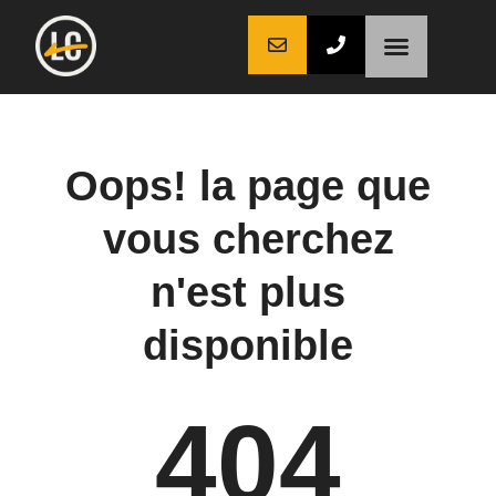
LaCoche auto
LaCoche crédit
LaCoche coaching
Oops! la page que
vous cherchez
n'est plus
disponible
404