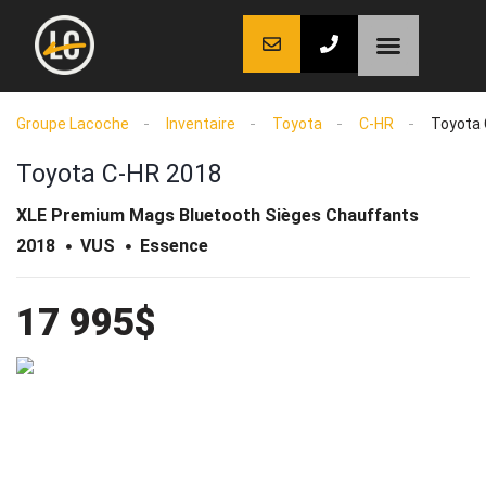
LaCoche auto
LaCoche crédit
LaCoche coaching
Groupe Lacoche
Inventaire
Toyota
C-HR
Toyota 
Toyota C-HR 2018
XLE Premium Mags Bluetooth Sièges Chauffants
2018
VUS
Essence
17 995$