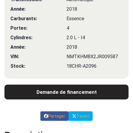
Année:
2018
Carburants:
Essence
Portes:
4
Cylindres:
2.0 L - I4
Année:
2018
VIN:
NMTKHMBX2JR009587
Stock:
18CHR-A2096
Demande de financement
Partager
Tweet