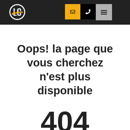
LaCoche auto
LaCoche crédit
LaCoche coaching
Oops! la page que
vous cherchez
n'est plus
disponible
404