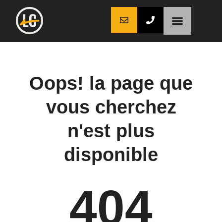
LaCoche auto
LaCoche crédit
LaCoche coaching
Oops! la page que
vous cherchez
n'est plus
disponible
404