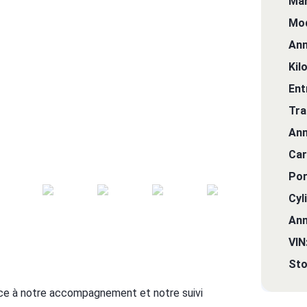
Mar
Mod
Ann
Kil
Ent
Tra
Ann
Car
Por
Cyl
Ann
VIN
Sto
ce à notre accompagnement et notre suivi