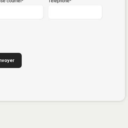
se courriel
*
Téléphone
*
TCHA