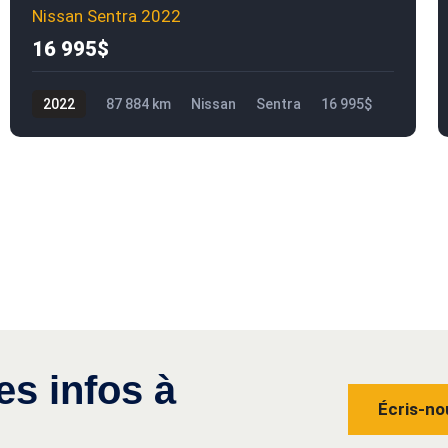
Nissan Sentra 2022
16 995$
2022
87 884 km
Nissan
Sentra
16 995$
es infos à
Écris-no