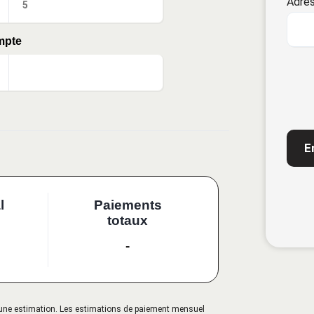
Adres
mpte
CAP
l
Paiements
totaux
-
qu'une estimation. Les estimations de paiement mensuel