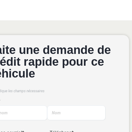
aite une demande de
édit rapide pour ce
éhicule
dique les champs nécessaires
*