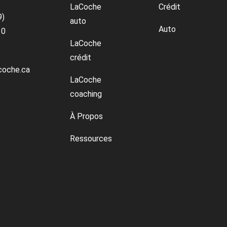
LaCoche
Crédit
9)
auto
Auto
10
LaCoche
crédit
coche.ca
LaCoche
coaching
À Propos
Ressources