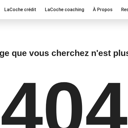
LaCoche crédit
LaCoche coaching
À Propos
Re
ge que vous cherchez n'est plu
404