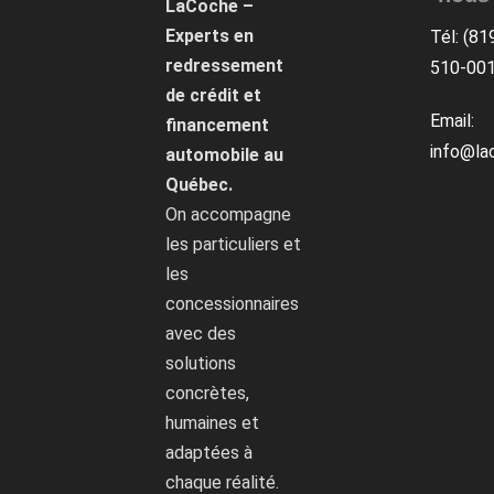
LaCoche –
Experts en
Tél: (81
redressement
510-00
de crédit et
Email:
financement
info@la
automobile au
Québec.
On accompagne
les particuliers et
les
concessionnaires
avec des
solutions
concrètes,
humaines et
adaptées à
chaque réalité.