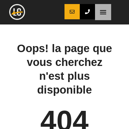
LaCoche auto
LaCoche crédit
LaCoche coaching
Oops! la page que
vous cherchez
n'est plus
disponible
404