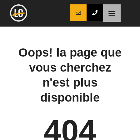
LaCoche auto
LaCoche crédit
LaCoche coaching
Oops! la page que
vous cherchez
n'est plus
disponible
404