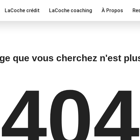
LaCoche crédit
LaCoche coaching
À Propos
Re
ge que vous cherchez n'est plu
404