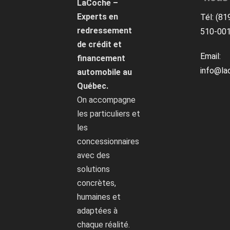
LaCoche –
Experts en
Tél: (81
redressement
510-00
de crédit et
Email:
financement
info@la
automobile au
Québec.
On accompagne
les particuliers et
les
concessionnaires
avec des
solutions
concrètes,
humaines et
adaptées à
chaque réalité.