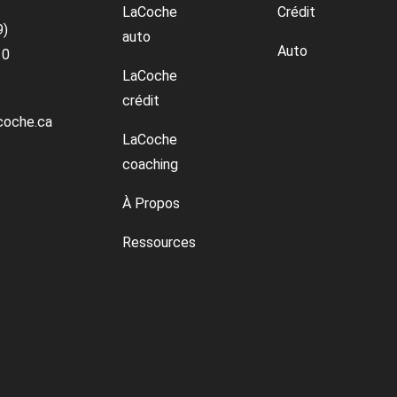
LaCoche
Crédit
9)
auto
Auto
10
LaCoche
crédit
coche.ca
LaCoche
coaching
À Propos
Ressources