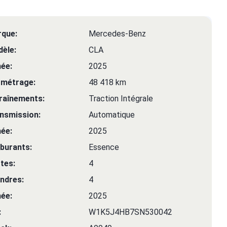
que:
Mercedes-Benz
èle:
CLA
ée:
2025
ométrage:
48 418 km
raînements:
Traction Intégrale
nsmission:
Automatique
ée:
2025
burants:
Essence
tes:
4
indres:
4
ée:
2025
:
W1K5J4HB7SN530042