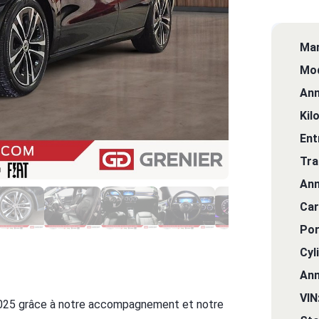
Mar
Mod
Ann
Kil
Ent
Tra
Ann
Car
Por
Cyl
Ann
VIN
025 grâce à notre accompagnement et notre