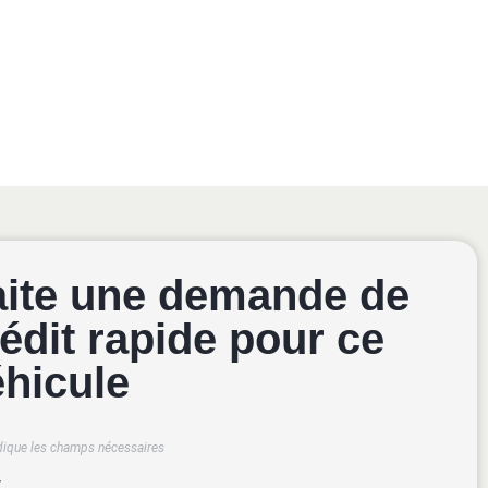
aite une demande de
édit rapide pour ce
éhicule
dique les champs nécessaires
*