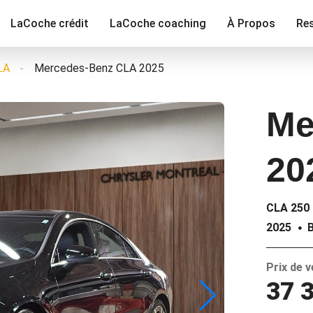
LaCoche crédit
LaCoche coaching
À Propos
Re
LA
Mercedes-Benz CLA 2025
Me
20
CLA 250
2025
B
Prix de 
37 