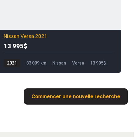
Nissan Versa 2021
13 995$
2021
83 009 km
Nissan
Versa
13 995$
9
Commencer une nouvelle recherche