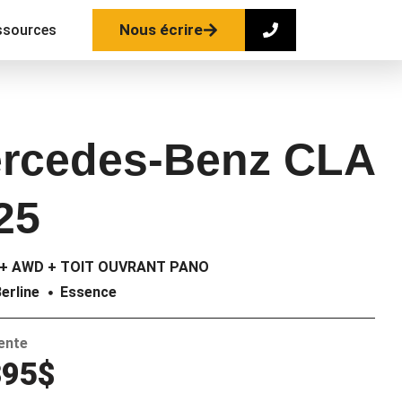
Nous écrire
ssources
rcedes-Benz CLA
25
 + AWD + TOIT OUVRANT PANO
erline
Essence
vente
395$