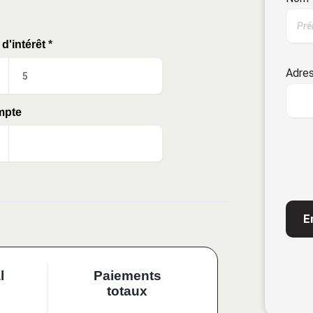
d'intérêt
*
Adres
mpte
CAP
l
Paiements
totaux