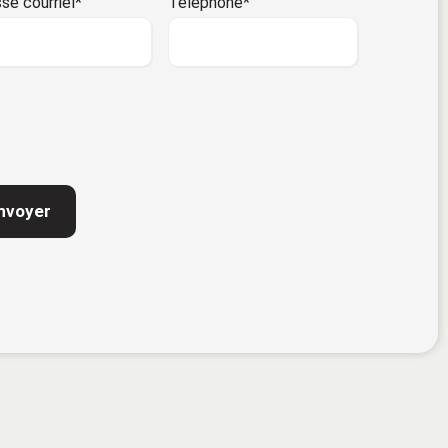
se courriel
*
Téléphone
*
TCHA