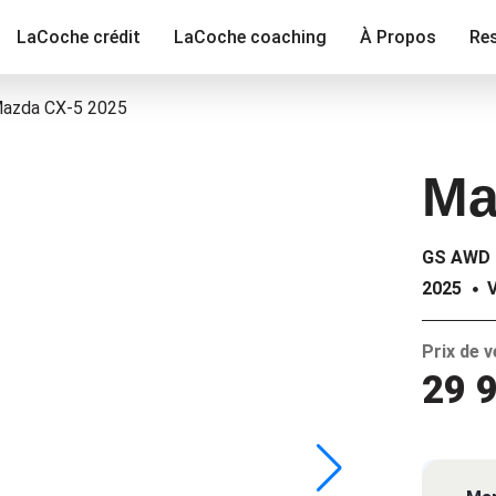
LaCoche crédit
LaCoche coaching
À Propos
Re
azda CX-5 2025
Ma
GS AWD C
2025
Prix de 
29 