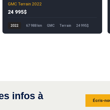
GMC Terrain 2022
24 995$
2022
67 988 km
GMC
Terrain
24 995$
es infos à
Écris-no