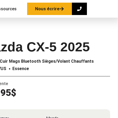
Nous écrire
ssources
zda CX-5 2025
uir Mags Bluetooth Sièges/Volant Chauffants
VUS
Essence
vente
995$