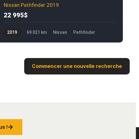
Nissan Pathfinder 2019
22 995$
2019
69 021 km
Nissan
Pathfinder
22 995$
2
Commencer une nouvelle recherche
us !