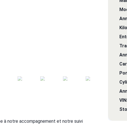
Mar
Mod
Ann
Kil
Ent
Tra
Ann
Car
Por
Cyl
Ann
VIN
Sto
e à notre accompagnement et notre suivi