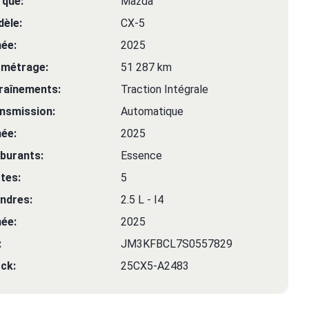
que:
Mazda
èle:
CX-5
ée:
2025
ométrage:
51 287 km
raînements:
Traction Intégrale
nsmission:
Automatique
ée:
2025
burants:
Essence
tes:
5
indres:
2.5 L - I4
ée:
2025
:
JM3KFBCL7S0557829
ck:
25CX5-A2483