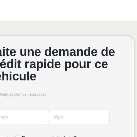
aite une demande de
édit rapide pour ce
éhicule
dique les champs nécessaires
*