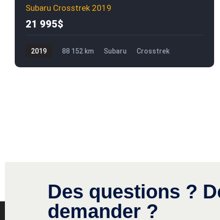
Subaru Crosstrek 2019
21 995$
2019
88 152 km
Subaru
Crosstrek
21 995$
Des questions ? D
demander ?