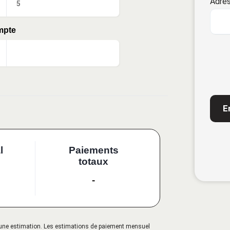
Adres
mpte
CAP
l
Paiements
totaux
-
qu'une estimation. Les estimations de paiement mensuel