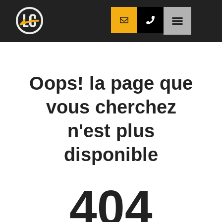
LaCoche auto
LaCoche crédit
LaCoche coaching
Oops! la page que
vous cherchez
n'est plus
disponible
404