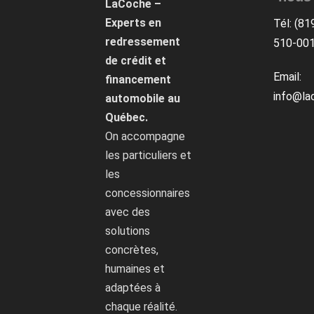
LaCoche –
Experts en
Tél: (81
redressement
510-00
de crédit et
Email:
financement
info@la
automobile au
Québec.
On accompagne
les particuliers et
les
concessionnaires
avec des
solutions
concrètes,
humaines et
adaptées à
chaque réalité.