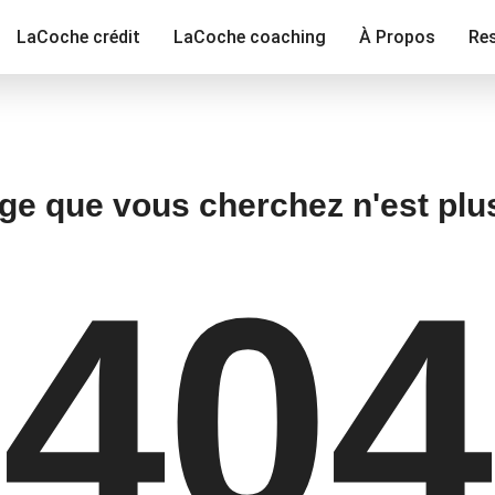
LaCoche crédit
LaCoche coaching
À Propos
Re
ge que vous cherchez n'est plu
404