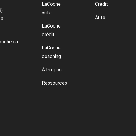
LaCoche
Crédit
9)
auto
Auto
10
LaCoche
crédit
coche.ca
LaCoche
coaching
À Propos
Ressources