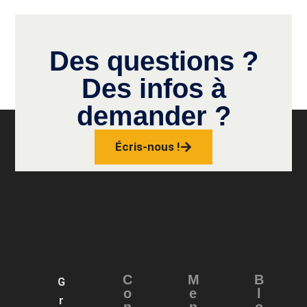
Des questions ?
Des infos à
demander ?
Écris-nous !
C
M
B
G
o
e
l
r