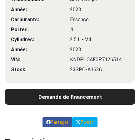
Année:
2023
Carburants:
Essence
Portes:
4
Cylindres:
2.5 L - V4
Année:
2023
VIN:
KNDPUCAF0P7126514
Stock:
23SPO-A1636
Demande de financement
Partager
Tweet