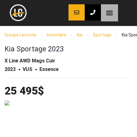
LaCoche auto
LaCoche crédit
LaCoche coaching
Groupe Lacoche
Inventaire
Kia
Sportage
Kia Spo
Kia Sportage 2023
X Line AWD Mags Cuir
2023
VUS
Essence
25 495$