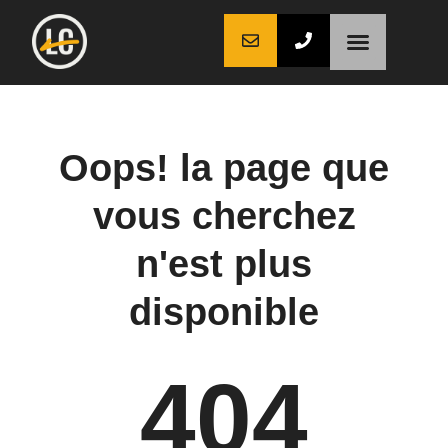
LaCoche auto
LaCoche crédit
LaCoche coaching
Oops! la page que
vous cherchez
n'est plus
disponible
404