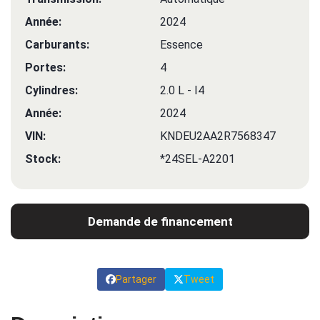
Année:
2024
Carburants:
Essence
Portes:
4
Cylindres:
2.0 L - I4
Année:
2024
VIN:
KNDEU2AA2R7568347
Stock:
*24SEL-A2201
Demande de financement
Partager
Tweet