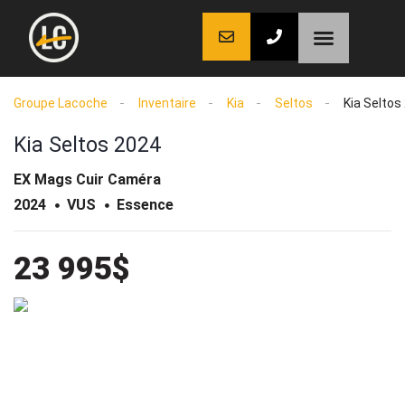
LaCoche auto
LaCoche crédit
LaCoche coaching
Groupe Lacoche
Inventaire
Kia
Seltos
Kia Seltos
Kia Seltos 2024
EX Mags Cuir Caméra
2024
VUS
Essence
23 995$