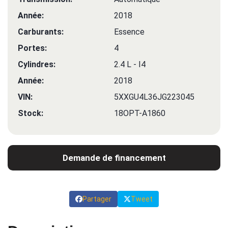
Année:
2018
Carburants:
Essence
Portes:
4
Cylindres:
2.4 L - I4
Année:
2018
VIN:
5XXGU4L36JG223045
Stock:
18OPT-A1860
Demande de financement
Partager
Tweet