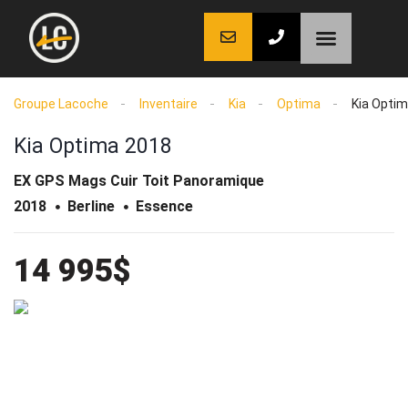
LaCoche auto
LaCoche crédit
LaCoche coaching
Groupe Lacoche
Inventaire
Kia
Optima
Kia Opti
Kia Optima 2018
EX GPS Mags Cuir Toit Panoramique
2018
Berline
Essence
14 995$