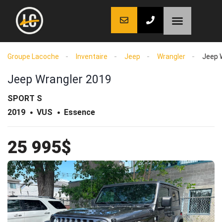
LaCoche auto
LaCoche crédit
LaCoche coaching
Groupe Lacoche
Inventaire
Jeep
Wrangler
Jeep 
Jeep Wrangler 2019
SPORT S
2019
VUS
Essence
25 995$