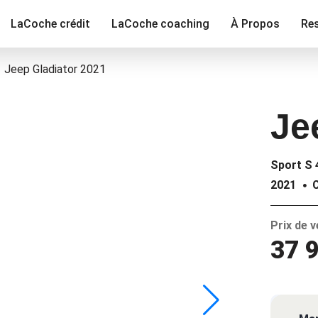
LaCoche crédit
LaCoche coaching
À Propos
Re
Jeep Gladiator 2021
Je
Sport S
2021
Prix de 
37 