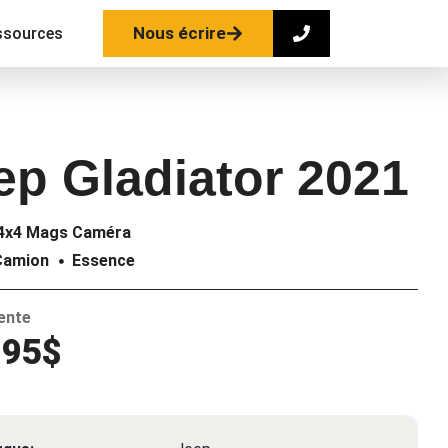
Nous écrire
ssources
ep Gladiator 2021
 4x4 Mags Caméra
Camion
Essence
vente
995$