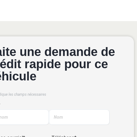
aite une demande de
édit rapide pour ce
éhicule
dique les champs nécessaires
*