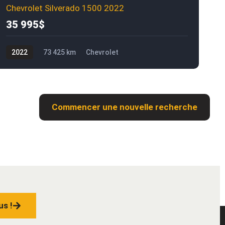
Chevrolet Silverado 1500 2022
35 995$
2022
73 425 km
Chevrolet
Silverado 1500
35 995$
3
Commencer une nouvelle recherche
us !