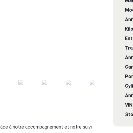
Mar
Mod
Ann
Kil
Ent
Tra
Ann
Car
Por
Cyl
Ann
VIN
Sto
râce à notre accompagnement et notre suivi