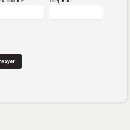
se courriel
*
Téléphone
*
TCHA