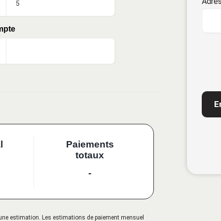
Adres
mpte
CAP
l
Paiements
totaux
-
qu'une estimation. Les estimations de paiement mensuel