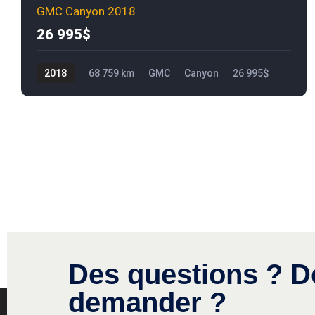
GMC Canyon 2018
26 995$
2018
68 759 km
GMC
Canyon
26 995$
Des questions ? D
demander ?