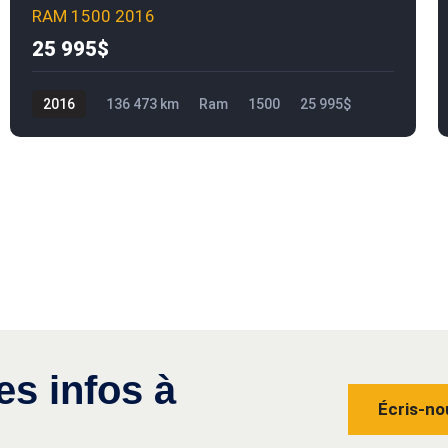
RAM 1500 2016
25 995$
2016
136 473 km
Ram
1500
25 995$
es infos à
Écris-no