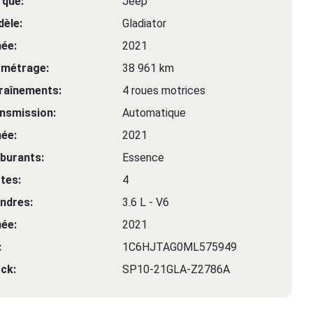
que:
Jeep
èle:
Gladiator
ée:
2021
ométrage:
38 961 km
raînements:
4 roues motrices
nsmission:
Automatique
ée:
2021
burants:
Essence
tes:
4
indres:
3.6 L - V6
ée:
2021
:
1C6HJTAG0ML575949
ck:
SP10-21GLA-Z2786A