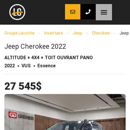
LaCoche auto
LaCoche crédit
LaCoche coaching
Groupe Lacoche
Inventaire
Jeep
Cherokee
Jeep
Jeep Cherokee 2022
ALTITUDE + 4X4 + TOIT OUVRANT PANO
2022
VUS
Essence
27 545$