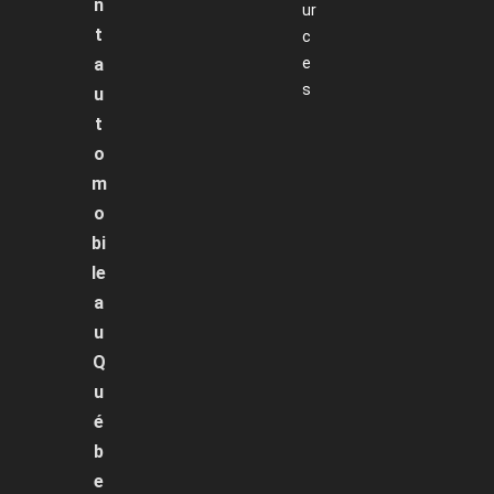
n
ur
t
c
a
e
s
u
t
o
m
o
bi
le
a
u
Q
u
é
b
e