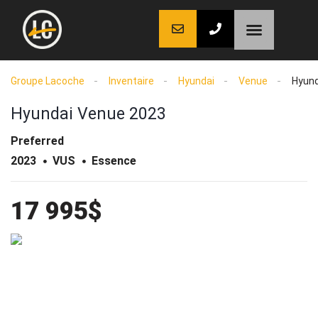
LaCoche auto
LaCoche crédit
LaCoche coaching
Groupe Lacoche
Inventaire
Hyundai
Venue
Hyund
Hyundai Venue 2023
Preferred
2023
VUS
Essence
17 995$