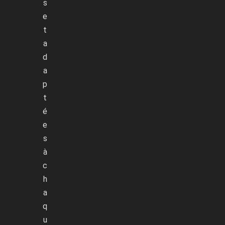
s
e
t
a
d
a
p
t
é
e
s
à
c
h
a
q
u