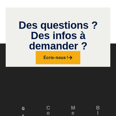
Des questions ?
Des infos à
demander ?
Écris-nous !
C
M
B
G
o
e
l
r