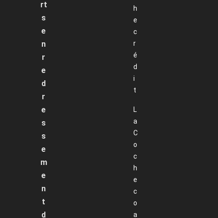
rt
h
s
e
e
c
n
r
é
r
d
e
i
d
t
r
e
L
a
s
C
s
o
e
c
m
h
e
e
n
c
t
o
d
a