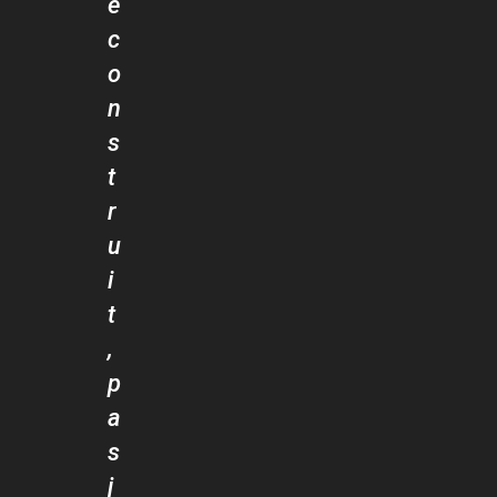
e
c
o
n
s
t
r
u
i
t
,
p
a
s
j