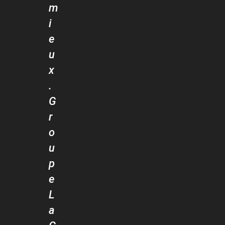
m
i
e
u
x
.
G
r
o
u
p
e
L
a