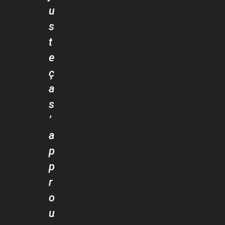
u
s
t
e
ç
a
s
’
a
p
p
r
o
u