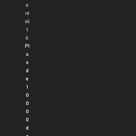
e
ré
ali
t
é.
Pl
u
s
d
e
1
0
0
0
0
d