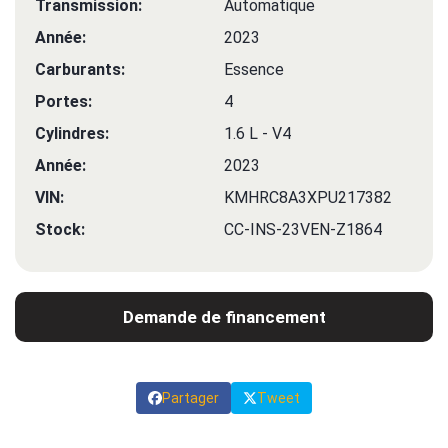
Transmission:
Automatique
Année:
2023
Carburants:
Essence
Portes:
4
Cylindres:
1.6 L - V4
Année:
2023
VIN:
KMHRC8A3XPU217382
Stock:
CC-INS-23VEN-Z1864
Demande de financement
Partager
Tweet