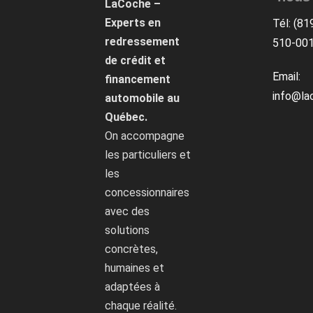
LaCoche –
Experts en
Tél: (81
redressement
510-00
de crédit et
Email:
financement
info@la
automobile au
Québec.
On accompagne
les particuliers et
les
concessionnaires
avec des
solutions
concrètes,
humaines et
adaptées à
chaque réalité.