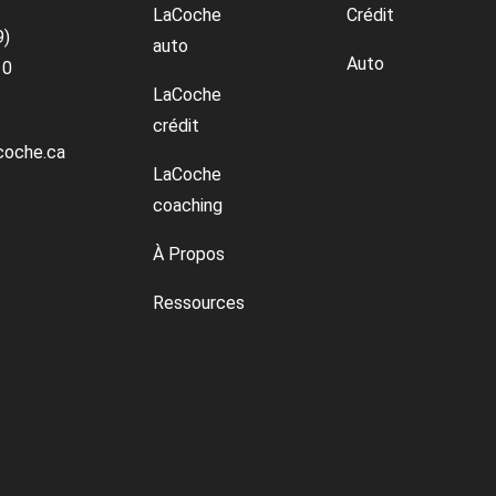
LaCoche
Crédit
9)
auto
Auto
10
LaCoche
crédit
coche.ca
LaCoche
coaching
À Propos
Ressources