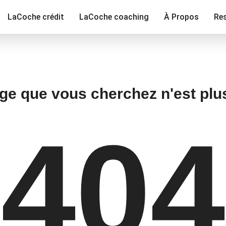
LaCoche crédit
LaCoche coaching
À Propos
Re
ge que vous cherchez n'est plu
404