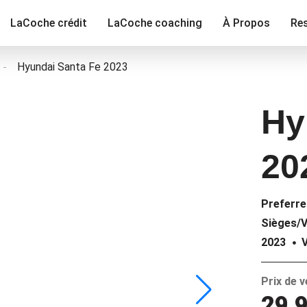
LaCoche crédit
LaCoche coaching
À Propos
Re
Hyundai Santa Fe 2023
Hy
20
Preferre
Sièges/V
2023
Prix de 
29 