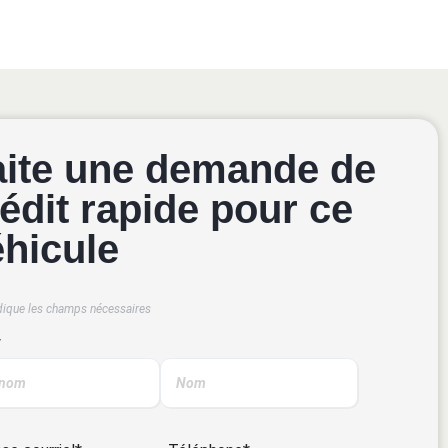
aite une demande de
édit rapide pour ce
éhicule
dique les champs nécessaires
*