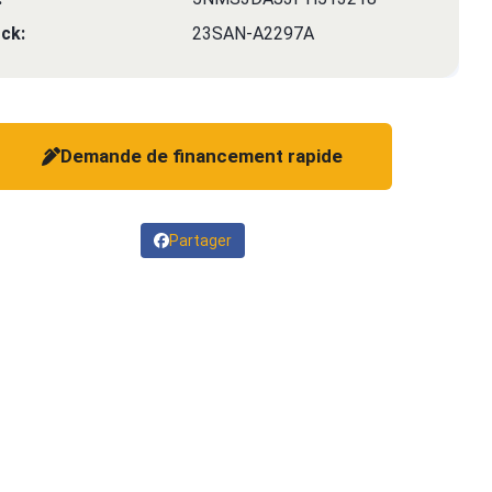
ck:
23SAN-A2297A
Demande de financement rapide
Partager