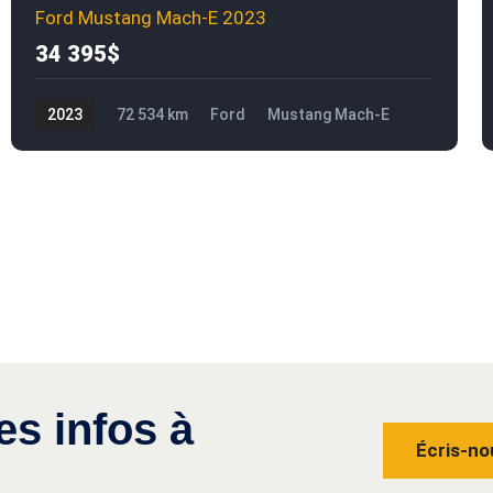
Ford Mustang Mach-E 2023
34 395$
2023
72 534 km
Ford
Mustang Mach-E
34 395$
es infos à
Écris-no