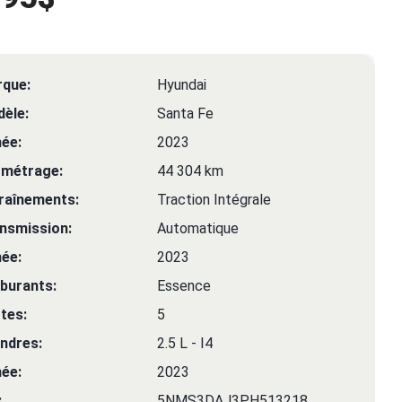
que:
Hyundai
èle:
Santa Fe
ée:
2023
ométrage:
44 304 km
raînements:
Traction Intégrale
nsmission:
Automatique
ée:
2023
burants:
Essence
tes:
5
indres:
2.5 L - I4
ée:
2023
:
5NMS3DAJ3PH513218