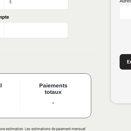
Adres
mpte
CAP
l
Paiements
totaux
-
qu'une estimation. Les estimations de paiement mensuel