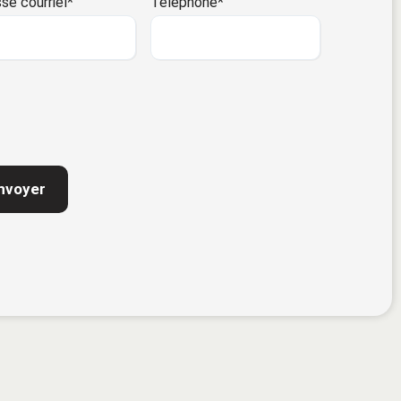
se courriel
*
Téléphone
*
TCHA