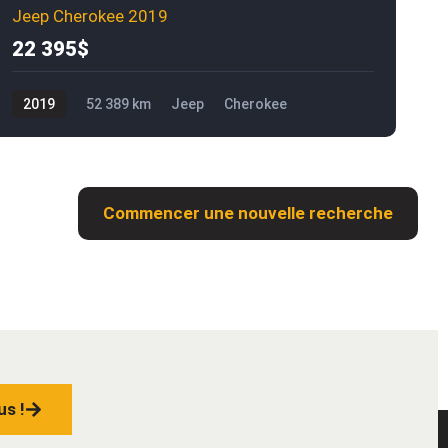
Jeep Cherokee 2019
22 395$
2019
52 389 km
Jeep
Cherokee
22 395$
R
Commencer une nouvelle recherche
us !