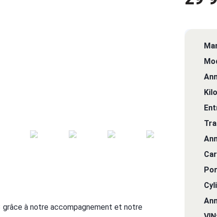
Mar
Mod
Ann
Kil
Ent
Tra
Ann
Car
Por
Cyl
Ann
3 grâce à notre accompagnement et notre
VIN