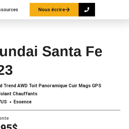
Nous écrire
ssources
undai Santa Fe
23
d Trend AWD Toit Panoramique Cuir Mags GPS
olant Chauffants
VUS
Essence
vente
995$