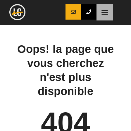
LaCoche auto
LaCoche crédit
LaCoche coaching
Oops! la page que
vous cherchez
n'est plus
disponible
404