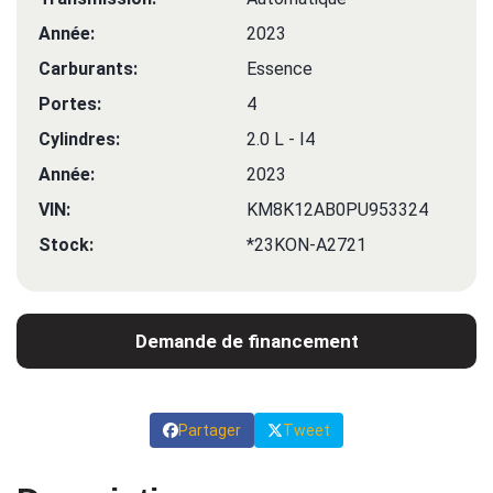
Année:
2023
Carburants:
Essence
Portes:
4
Cylindres:
2.0 L - I4
Année:
2023
VIN:
KM8K12AB0PU953324
Stock:
*23KON-A2721
Demande de financement
Partager
Tweet