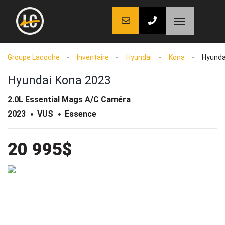
LaCoche auto
LaCoche crédit
LaCoche coaching
Groupe Lacoche
Inventaire
Hyundai
Kona
Hyunda
Hyundai Kona 2023
2.0L Essential Mags A/C Caméra
2023
VUS
Essence
20 995$