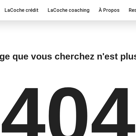
LaCoche crédit
LaCoche coaching
À Propos
Re
ge que vous cherchez n'est plu
404