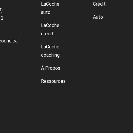
LaCoche
Crédit
9)
auto
Auto
10
LaCoche
crédit
coche.ca
LaCoche
coaching
À Propos
Ressources