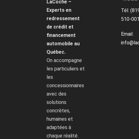
LaCoche –
Experts en
Tél: (81
redressement
510-00
de crédit et
Email:
financement
info@la
automobile au
Québec.
On accompagne
les particuliers et
les
concessionnaires
avec des
solutions
concrètes,
humaines et
adaptées à
chaque réalité.