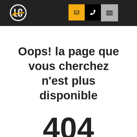
LaCoche auto
LaCoche crédit
LaCoche coaching
Oops! la page que
vous cherchez
n'est plus
disponible
404