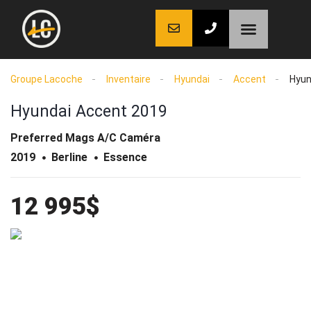
LaCoche auto
LaCoche crédit
LaCoche coaching
Groupe Lacoche
Inventaire
Hyundai
Accent
Hyun
Hyundai Accent 2019
Preferred Mags A/C Caméra
2019
Berline
Essence
12 995$