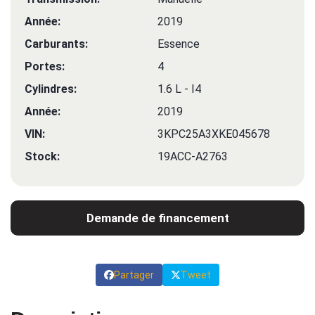
Année:
2019
Carburants:
Essence
Portes:
4
Cylindres:
1.6 L - I4
Année:
2019
VIN:
3KPC25A3XKE045678
Stock:
19ACC-A2763
Demande de financement
Partager
Tweet