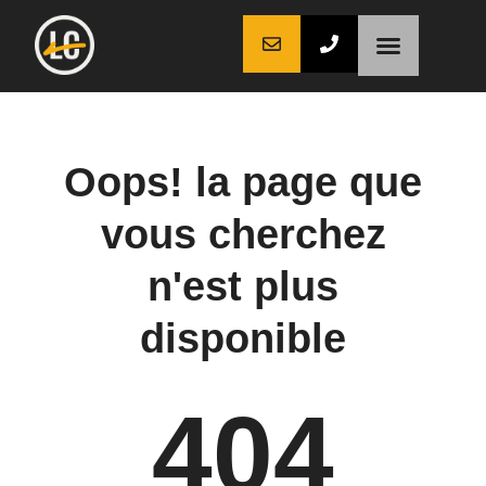
LaCoche auto
LaCoche crédit
LaCoche coaching
Oops! la page que
vous cherchez
n'est plus
disponible
404