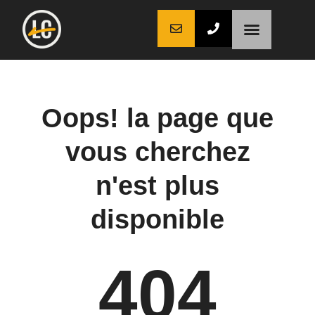
LaCoche auto
LaCoche crédit
LaCoche coaching
Oops! la page que
vous cherchez
n'est plus
disponible
404