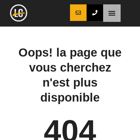
LaCoche auto
LaCoche crédit
LaCoche coaching
Oops! la page que
vous cherchez
n'est plus
disponible
404