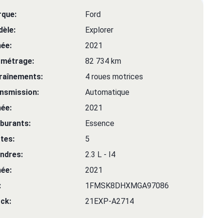
que:
Ford
èle:
Explorer
ée:
2021
ométrage:
82 734 km
raînements:
4 roues motrices
nsmission:
Automatique
ée:
2021
burants:
Essence
tes:
5
indres:
2.3 L - I4
ée:
2021
:
1FMSK8DHXMGA97086
ck:
21EXP-A2714