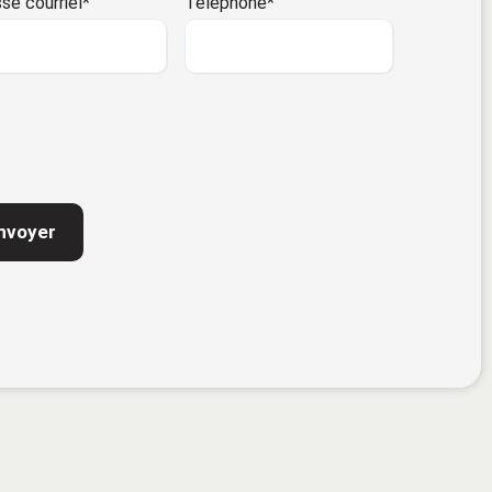
se courriel
*
Téléphone
*
TCHA