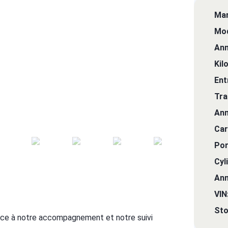
Mar
Mod
Ann
Kil
Ent
Tra
Ann
Car
Por
Cyl
Ann
VIN
Sto
âce à notre accompagnement et notre suivi