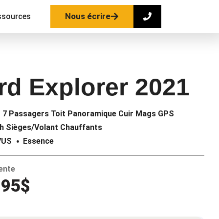
Nous écrire
ssources
rd Explorer 2021
 7 Passagers Toit Panoramique Cuir Mags GPS
h Sièges/Volant Chauffants
VUS
Essence
vente
995$