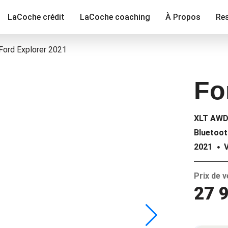
LaCoche crédit
LaCoche coaching
À Propos
Re
Ford Explorer 2021
Fo
XLT AWD
Bluetoot
2021
Prix de 
27 