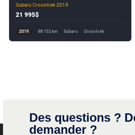
Subaru Crosstrek 2019
21 995$
2019
88 152 km
Subaru
Crosstrek
21 995$
Des questions ? D
demander ?