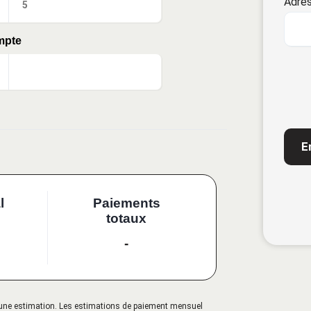
Adres
mpte
CAP
l
Paiements
totaux
-
qu'une estimation. Les estimations de paiement mensuel