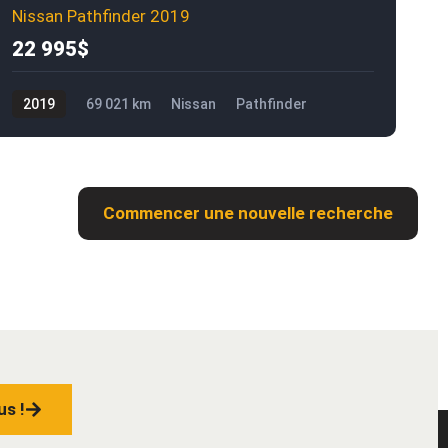
Nissan Pathfinder 2019
22 995$
2019
69 021 km
Nissan
Pathfinder
22 995$
2
Commencer une nouvelle recherche
us !