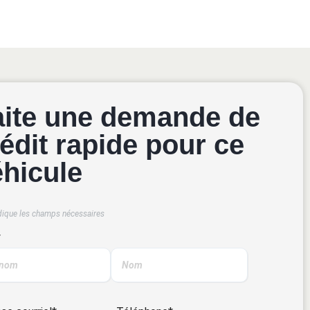
aite une demande de
édit rapide pour ce
éhicule
dique les champs nécessaires
*