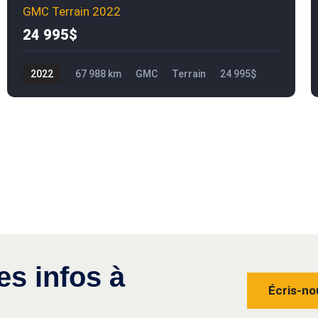
GMC Terrain 2022
24 995$
2022
67 988 km
GMC
Terrain
24 995$
es infos à
Écris-no