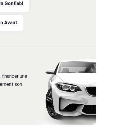
n Gonflabl
on Avant
 financer une
itement son