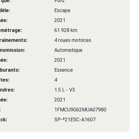
que:
Ford
èle:
Escape
ée:
2021
ométrage:
61 928 km
raînements:
4 roues motrices
nsmission:
Automatique
ée:
2021
burants:
Essence
tes:
4
indres:
1.5 L - V3
ée:
2021
:
1FMCU9G62MUA07980
ck:
SP-*21ESC-A1607