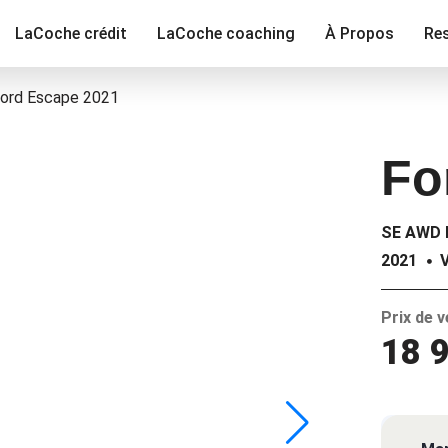
LaCoche crédit
LaCoche coaching
À Propos
Re
ord Escape 2021
Fo
SE AWD 
2021
Prix de 
18 