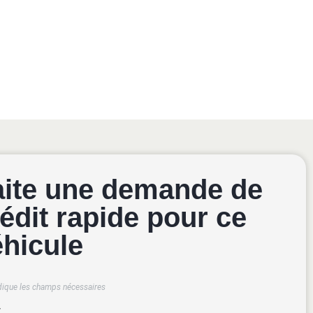
aite une demande de
édit rapide pour ce
éhicule
dique les champs nécessaires
*