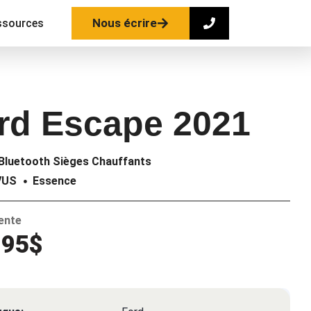
Nous écrire
ssources
rd Escape 2021
Bluetooth Sièges Chauffants
VUS
Essence
vente
995$