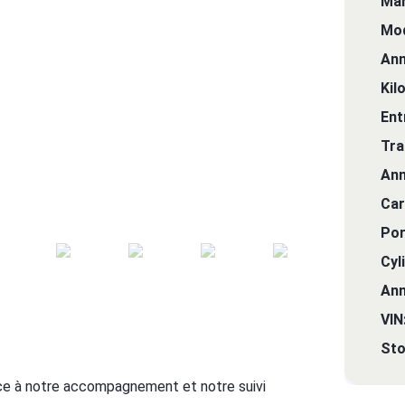
Mar
Mod
Ann
Kil
Ent
Tra
Ann
Car
Por
Cyl
Ann
VIN
Sto
e à notre accompagnement et notre suivi