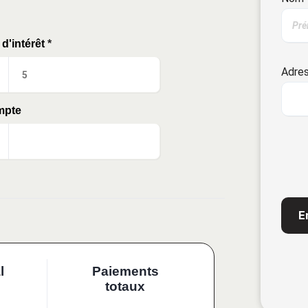
d'intérêt
*
Adres
mpte
CAP
l
Paiements
totaux