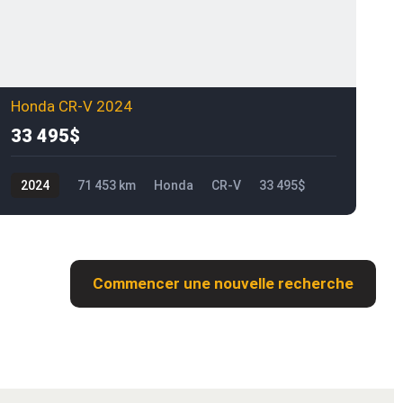
Honda CR-V 2024
33 495$
2024
71 453 km
Honda
CR-V
33 495$
2
Commencer une nouvelle recherche