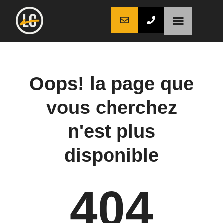
LaCoche auto
LaCoche crédit
LaCoche coaching
Oops! la page que
vous cherchez
n'est plus
disponible
404