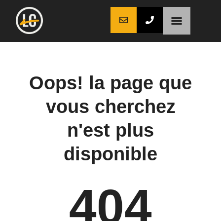
LaCoche auto
LaCoche crédit
LaCoche coaching
Oops! la page que
vous cherchez
n'est plus
disponible
404