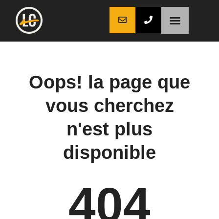
LaCoche auto
LaCoche crédit
LaCoche coaching
Oops! la page que
vous cherchez
n'est plus
disponible
404